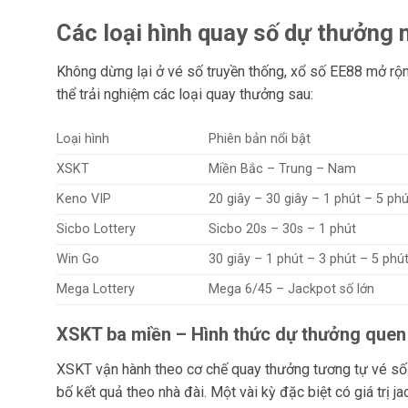
Các loại hình quay số dự thưởng 
Không dừng lại ở vé số truyền thống, xổ số EE88 mở rộn
thể trải nghiệm các loại quay thưởng sau:
Loại hình
Phiên bản nổi bật
XSKT
Miền Bắc – Trung – Nam
Keno VIP
20 giây – 30 giây – 1 phút – 5 phú
Sicbo Lottery
Sicbo 20s – 30s – 1 phút
Win Go
30 giây – 1 phút – 3 phút – 5 phú
Mega Lottery
Mega 6/45 – Jackpot số lớn
XSKT ba miền – Hình thức dự thưởng quen
XSKT vận hành theo cơ chế quay thưởng tương tự vé số 
bố kết quả theo nhà đài. Một vài kỳ đặc biệt có giá trị