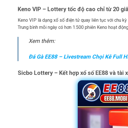
Keno VIP – Lottery tốc độ cao chỉ từ 20 gi
Keno VIP là dạng xổ số điện tử quay liên tục với chu kỳ
Trung bình mỗi ngày có hơn 1.500 phiên Keno hoạt động 
Xem thêm:
Đá Gà EE88 – Livestream Chọi Kê Full
Sicbo Lottery – Kết hợp xổ số EE88 và tài 