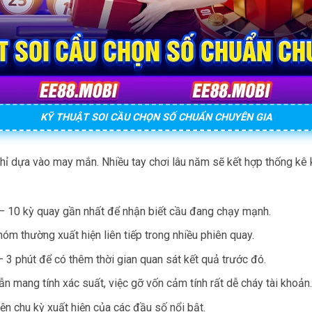
KỸ THUẬT SOI CẦU CHỌN SỐ CHUẨN CHUYÊN GIA
chỉ dựa vào may mắn. Nhiều tay chơi lâu năm sẽ kết hợp thống kê k
 – 10 kỳ quay gần nhất để nhận biết cầu đang chạy mạnh.
hóm thường xuất hiện liên tiếp trong nhiều phiên quay.
 3 phút để có thêm thời gian quan sát kết quả trước đó.
vẫn mang tính xác suất, việc gỡ vốn cảm tính rất dễ cháy tài khoản.
ện chu kỳ xuất hiện của các đầu số nổi bật.