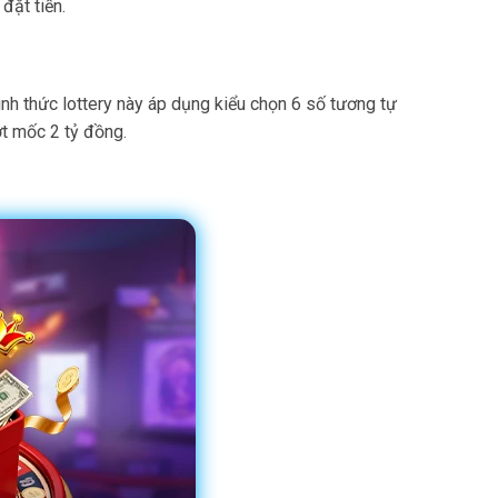
đặt tiền.
nh thức lottery này áp dụng kiểu chọn 6 số tương tự
ợt mốc 2 tỷ đồng.