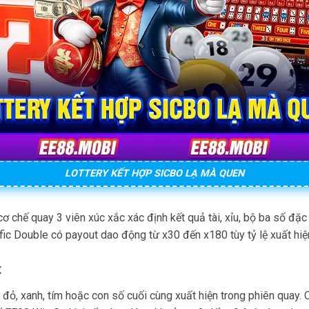
LOTTERY KẾT HỢP SICBO LẠ MÀ QUEN
cơ chế quay 3 viên xúc xắc xác định kết quả tài, xỉu, bộ ba số đ
fic Double có payout dao động từ x30 đến x180 tùy tỷ lệ xuất hiệ
t
 đỏ, xanh, tím hoặc con số cuối cùng xuất hiện trong phiên quay. 