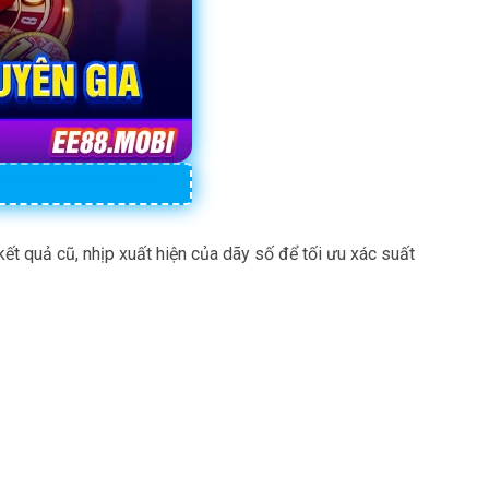
ết quả cũ, nhịp xuất hiện của dãy số để tối ưu xác suất