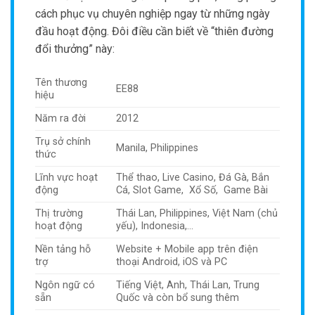
cách phục vụ chuyên nghiệp ngay từ những ngày
đầu hoạt động. Đôi điều cần biết về “thiên đường
đổi thưởng” này:
Tên thương
EE88
hiệu
Năm ra đời
2012
Trụ sở chính
Manila, Philippines
thức
Lĩnh vực hoạt
Thể thao, Live Casino, Đá Gà, Bắn
động
Cá, Slot Game, Xổ Số, Game Bài
Thị trường
Thái Lan, Philippines, Việt Nam (chủ
hoạt động
yếu), Indonesia,…
Nền tảng hỗ
Website + Mobile app trên điện
trợ
thoại Android, iOS và PC
Ngôn ngữ có
Tiếng Việt, Anh, Thái Lan, Trung
sẵn
Quốc và còn bổ sung thêm