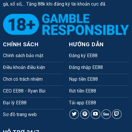
trưởng
gà, xổ số,... Tặng 88k khi đăng ký tài khoản cực đã.
Dự kiến 3
Malaysia, Indonesia,
2027
mở
triệu+
Philippines, Singapore,
rộng
Campuchia, Myanmar
quốc tế
Hệ thống giấy phép/chứng chỉ thương hiệu
CHÍNH SÁCH
HƯỚNG DẪN
Chính sách bảo mật
Đăng ký EE88
Điều khoản điều kiện
Đăng nhập EE88
Chơi có trách nhiệm
Nạp tiền EE88
CEO EE88 - Ryan Bùi
Rút tiền EE88
SÂN CHƠI KÝ KẾT VỚI NHIỀU TẬP ĐOÀN CẤP
PHÉP
Đại lý EE88
Tải app EE88
Sơ đồ trang web
Nhiều trang web hiện nay phải đáp ứng hàng loạt
tiêu chuẩn kiểm định trước khi mở rộng thị trường