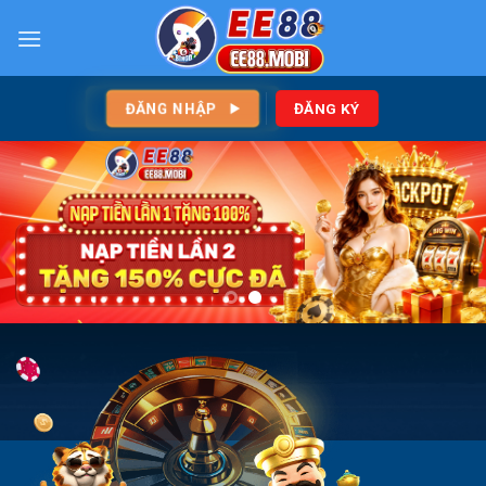
Chuyển
đến
nội
dung
ĐĂNG NHẬP
ĐĂNG KÝ