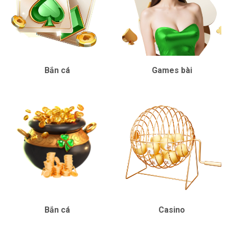
Bắn cá
Games bài
Bắn cá
Casino