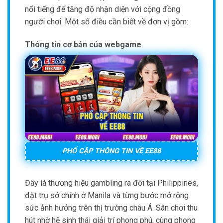
nổi tiếng để tăng độ nhận diện với cộng đồng
người chơi. Một số điều cần biết về đơn vị gồm:
Thông tin cơ bản của webgame
PHỔ CẬP THÔNG TIN VỀ EE88
Đây là thương hiệu gambling ra đời tại Philippines,
đặt trụ sở chính ở Manila và từng bước mở rộng
sức ảnh hưởng trên thị trường châu Á. Sân chơi thu
hút nhờ hệ sinh thái giải trí phong phú, cùng phong