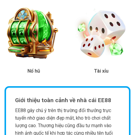
Nổ hũ
Tài xỉu
Giới thiệu toàn cảnh về nhà cái EE88
EE88 gây chú ý trên thị trường đổi thưởng trực
tuyến nhờ giao diện đẹp mắt, kho trò chơi chất
lượng cao. Thương hiệu cũng đầu tư mạnh vào
hình ảnh quốc tế khi hợp tác cùng nhiều tên tuổi