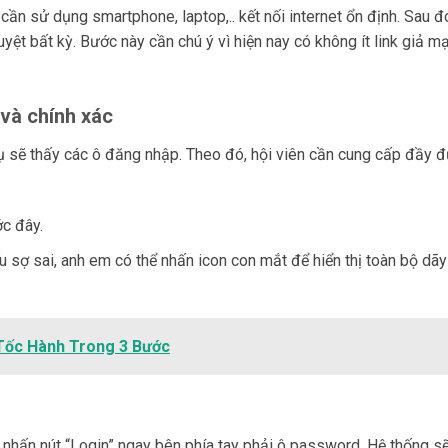
cần sử dụng smartphone, laptop,.. kết nối internet ổn định. Sau đó
uyệt bất kỳ. Bước này cần chú ý vì hiện nay có không ít link giả m
 và chính xác
cụ sẽ thấy các ô đăng nhập. Theo đó, hội viên cần cung cấp đầy 
ớc đây.
sợ sai, anh em có thể nhấn icon con mắt để hiển thị toàn bộ dã
Tốc Hành Trong 3 Bước
ần nhấn nút “Login” ngay bên phía tay phải ô password. Hệ thống sẽ