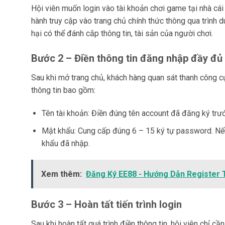
Hội viên muốn login vào tài khoản chơi game tại nhà cái 
hành truy cập vào trang chủ chính thức thông qua trình d
hại có thể đánh cắp thông tin, tài sản của người chơi.
Bước 2 – Điền thông tin đăng nhập đầy đủ
Sau khi mở trang chủ, khách hàng quan sát thanh công 
thông tin bao gồm:
Tên tài khoản: Điền đúng tên account đã đăng ký trư
Mật khẩu: Cung cấp đúng 6 – 15 ký tự password. Nếu 
khẩu đã nhập.
Xem thêm:
Đăng Ký EE88 - Hướng Dẫn Register 
Bước 3 – Hoàn tất tiến trình login
Sau khi hoàn tất quá trình điền thông tin, hội viên chỉ c