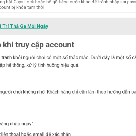
g bật Caps Lock hoặc bộ gõ tiếng nước khác để tránh nhập sai pas
count bị khóa tạm thời.
ải Trí Thả Ga Mỗi Ngày
 khi truy cập account
ránh khỏi người chơi có một số thắc mắc. Dưới đây là một số c
ập hệ thống, xử lý tình huống hiệu quả.
người chơi không nhớ. Khách hàng chỉ cần làm theo hướng dẫn s
Đăng nhập ngay”.
điện thoại hoặc email để xác nhận.