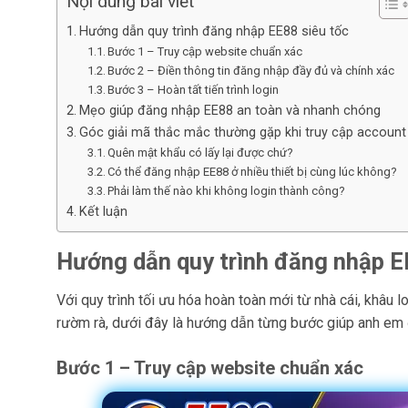
Nội dung bài viết
Hướng dẫn quy trình đăng nhập EE88 siêu tốc
Bước 1 – Truy cập website chuẩn xác
Bước 2 – Điền thông tin đăng nhập đầy đủ và chính xác
Bước 3 – Hoàn tất tiến trình login
Mẹo giúp đăng nhập EE88 an toàn và nhanh chóng
Góc giải mã thắc mắc thường gặp khi truy cập account
Quên mật khẩu có lấy lại được chứ?
Có thể đăng nhập EE88 ở nhiều thiết bị cùng lúc không?
Phải làm thế nào khi không login thành công?
Kết luận
Hướng dẫn quy trình đăng nhập E
Với quy trình tối ưu hóa hoàn toàn mới từ nhà cái, khâu
rườm rà, dưới đây là hướng dẫn từng bước giúp anh em
Bước 1 – Truy cập website chuẩn xác