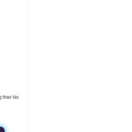
g thao tác