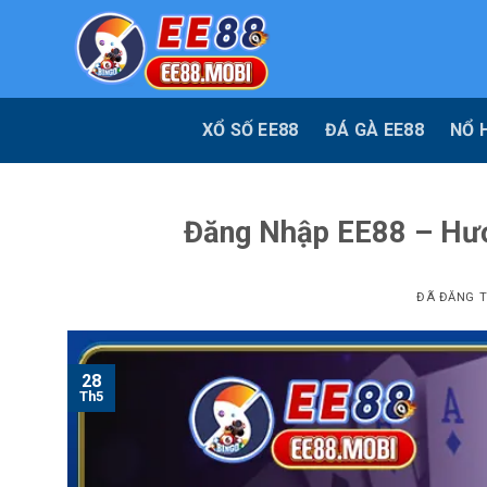
Chuyển
đến
nội
dung
XỔ SỐ EE88
ĐÁ GÀ EE88
NỔ 
Đăng Nhập EE88 – Hướn
ĐÃ ĐĂNG 
28
Th5