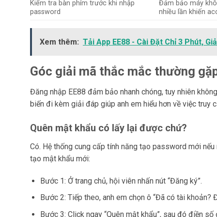
Kiểm tra bàn phím trước khi nhập
Đảm bảo máy khôn
password
nhiều lần khiến ac
Xem thêm:
Tải App EE88 - Cài Đặt Chỉ 3 Phút, Gi
Góc giải mã thắc mắc thường gặp
Đăng nhập EE88 đảm bảo nhanh chóng, tuy nhiên không t
biến đi kèm giải đáp giúp anh em hiểu hơn về việc truy c
Quên mật khẩu có lấy lại được chứ?
Có. Hệ thống cung cấp tính năng tạo password mới nếu 
tạo mật khẩu mới:
Bước 1: Ở trang chủ, hội viên nhấn nút “Đăng ký”.
Bước 2: Tiếp theo, anh em chọn ô “Đã có tài khoản? 
Bước 3: Click ngay “Quên mật khẩu”, sau đó điền số 