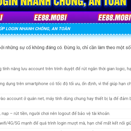
ÚP LOGIN NHANH CHÓNG, AN TOÀN
 bởi những sự cố không đáng có. Đừng lo, chỉ cần làm theo một s
 tính năng lưu account trên trình duyệt để rút ngắn thời gian logic, h
ng dụng trên smartphone có tốc độ tối ưu, ổn định, vì thế giúp hạn ch
vào account ở quán net, máy tính dùng chung hay thiết bị lạ để đảm 
 nạp – rút tiền, người chơi nên logout để bảo vệ tài khoản.
i wifi/4G/5G mạnh để quá trình login mượt mà, hạn chế mất kết nối gi