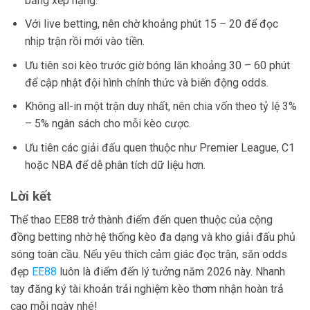
bảng xếp hạng.
Với live betting, nên chờ khoảng phút 15 – 20 để đọc
nhịp trận rồi mới vào tiền.
Ưu tiên soi kèo trước giờ bóng lăn khoảng 30 – 60 phút
để cập nhật đội hình chính thức và biến động odds.
Không all-in một trận duy nhất, nên chia vốn theo tỷ lệ 3%
– 5% ngân sách cho mỗi kèo cược.
Ưu tiên các giải đấu quen thuộc như Premier League, C1
hoặc NBA để dễ phân tích dữ liệu hơn.
Lời kết
Thể thao EE88 trở thành điểm đến quen thuộc của cộng
đồng betting nhờ hệ thống kèo đa dạng và kho giải đấu phủ
sóng toàn cầu. Nếu yêu thích cảm giác đọc trận, săn odds
đẹp
EE88
luôn là điểm đến lý tưởng năm 2026 này. Nhanh
tay đăng ký tài khoản trải nghiệm kèo thơm nhận hoàn trả
cao mỗi ngày nhé!